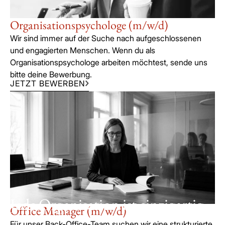
Organisationspsychologe (m/w/d)
Wir sind immer auf der Suche nach aufgeschlossenen
und engagierten Menschen. Wenn du als
Organisationspsychologe arbeiten möchtest, sende uns
bitte deine Bewerbung.
JETZT BEWERBEN
Jede Organisation ist einzigartig.
Office Manager (m/w/d)
Für unser Back-Office-Team suchen wir eine strukturierte,